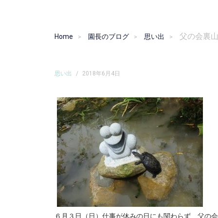
父の会裏山
Home
園長のブログ
思い出
思い出
/
2018年6月4日
６月３日（日）仕事が休みの日にも関わらず、父の会