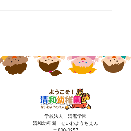
学校法人 清麿学園
清和幼稚園 せいわようちえん
〒800-0257